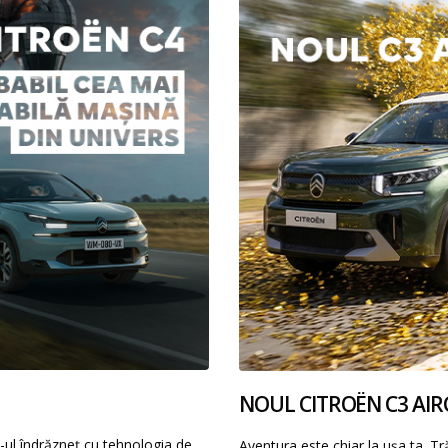
NOUL CITROËN C3 AIR
ul îndrăzneț cu tehnologia de
Aventura este chiar la ușa ta. 