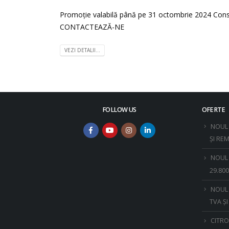
Promoție valabilă până pe 31 octombrie 2024 Con
CONTACTEAZĂ-NE
VEZI DETALII...
FOLLOW US
OFERTE
NOUL 
ȘI RE
NOUL 
29.800
NOUL 
TVA Ș
CITRO