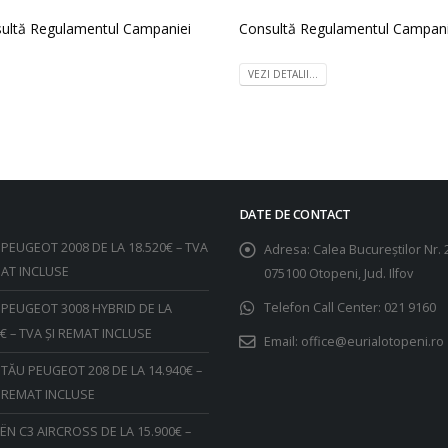
sultă Regulamentul Campaniei
Consultă Regulamentul Campa
VEZI DETALII...
DATE DE CONTACT
PEUGEOT 2008 DE LA 18.520€ – TVA
Adresa:
Calea Bucureştilor Nr. 
MAT INCLUSE
075100 Otopeni, Jud. Ilfov
Telefon Call Center:
021 9160
PEUGEOT 3008 HYBRID DE LA
€ – TVA ȘI REMAT INCLUSE
Email:
office@eurialotopeni.ro
TĂU PEUGEOT 208 DE LA 14.940€ –
I REMAT INCLUSE
ËN C3 AIRCROSS DE LA 15.900€ –