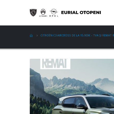
CITROËN C3 AIRCROSS DE LA 15.900€ – TVA ȘI REMAT 