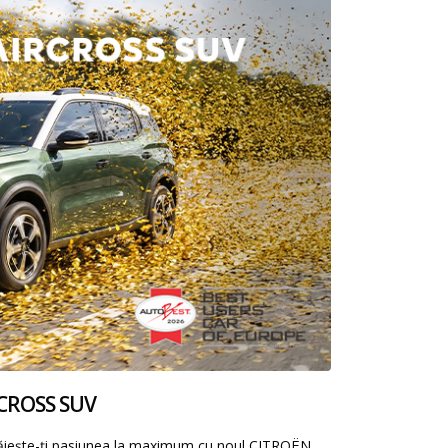
CROSS SUV
Trăiește-ți pasiunea la maximum cu noul CITROËN