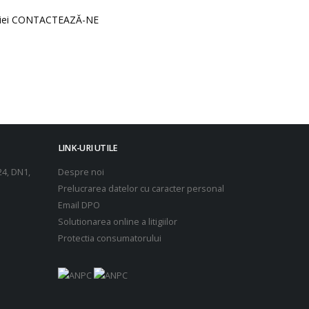
niei CONTACTEAZĂ-NE
LINK-URI UTILE
24, DN1,
Despre noi
Prelucrarea datelor cu caracter personal
Email DPO
Solutionarea online a litigiilor
Protectia consumatorului