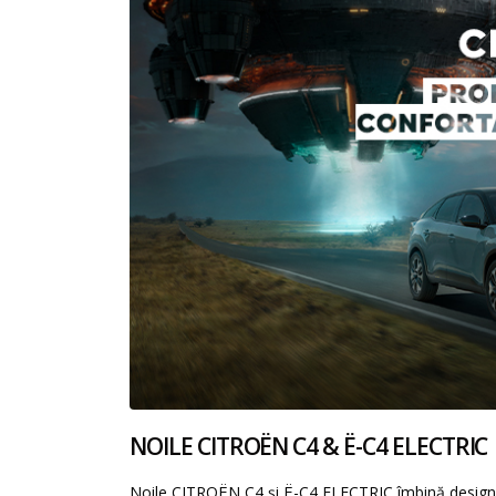
NOILE CITROËN C4 & Ë-C4 ELECTRIC
Noile CITROËN C4 și Ë-C4 ELECTRIC îmbină design-