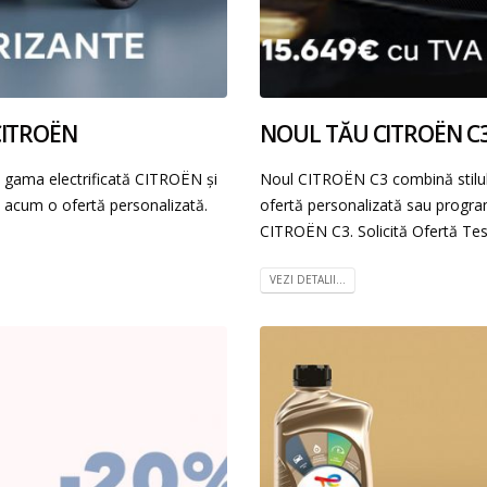
CITROËN
NOUL TĂU CITROËN C3
ă gama electrificată CITROËN și
Noul CITROËN C3 combină stilul 
tă acum o ofertă personalizată.
ofertă personalizată sau progra
CITROËN C3. Solicită Ofertă Tes
VEZI DETALII...