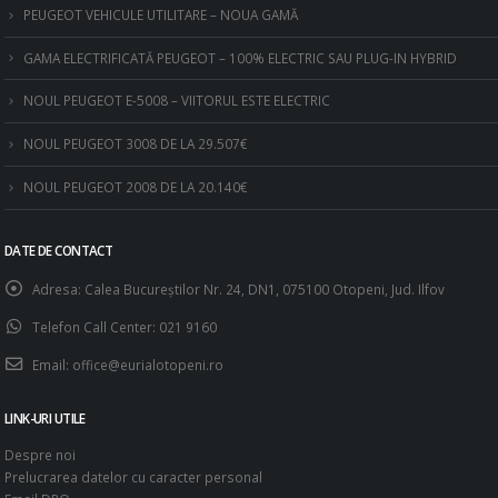
PEUGEOT VEHICULE UTILITARE – NOUA GAMĂ
GAMA ELECTRIFICATĂ PEUGEOT – 100% ELECTRIC SAU PLUG-IN HYBRID
NOUL PEUGEOT E-5008 – VIITORUL ESTE ELECTRIC
NOUL PEUGEOT 3008 DE LA 29.507€
NOUL PEUGEOT 2008 DE LA 20.140€
DATE DE CONTACT
Adresa:
Calea Bucureştilor Nr. 24, DN1, 075100 Otopeni, Jud. Ilfov
Telefon Call Center:
021 9160
Email:
office@eurialotopeni.ro
LINK-URI UTILE
Despre noi
Prelucrarea datelor cu caracter personal